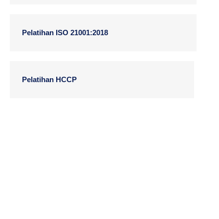
Pelatihan ISO 21001:2018
Pelatihan HCCP
Kami Siap
Melayani
Kebutuhan
Perusahaan